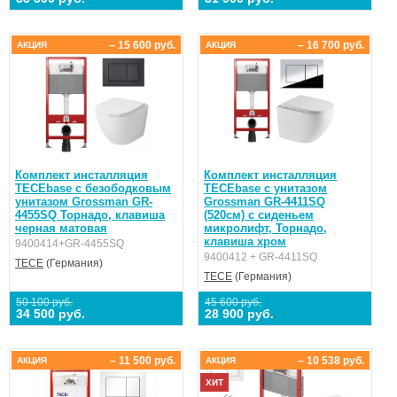
– 15 600 руб.
– 16 700 руб.
АКЦИЯ
АКЦИЯ
Комплект инсталляция
Комплект инсталляция
TECEbase с безободковым
TECEbase с унитазом
унитазом Grossman GR-
Grossman GR-4411SQ
4455SQ Торнадо, клавиша
(520см) с сиденьем
черная матовая
микролифт, Торнадо,
клавиша хром
9400414+GR-4455SQ
9400412 + GR-4411SQ
TECE
(Германия)
TECE
(Германия)
50 100 руб.
45 600 руб.
34 500 руб.
28 900 руб.
– 11 500 руб.
– 10 538 руб.
АКЦИЯ
АКЦИЯ
ХИТ