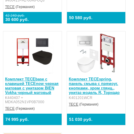
9400413+AZ-0046-UQ3
TECE
(Германия)
42 240 руб.
50 580 руб.
30 600 руб.
Комплект TECEbase с
Комплект TECEspring,
клавишей ТЕСЕnow черная
панель смыва с прямоуг.
матовая с унитазом BIEN
кнопками, хром глянц.,
Vokha черный матовый
унитаз модель R, Торнадо
K440407 +
K401201WCR
MDKA052N1VP0B7000
TECE
(Германия)
TECE
(Германия)
74 995 руб.
51 030 руб.