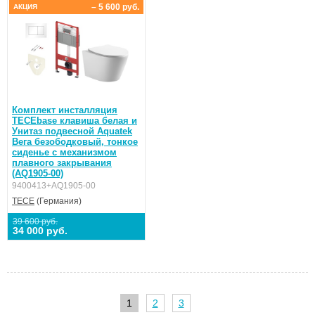
– 5 600 руб.
АКЦИЯ
Комплект инсталляция
TECEbase клавиша белая и
Унитаз подвесной Aquatek
Вега безободковый, тонкое
сиденье с механизмом
плавного закрывания
(AQ1905-00)
9400413+AQ1905-00
TECE
(Германия)
39 600 руб.
34 000 руб.
1
2
3