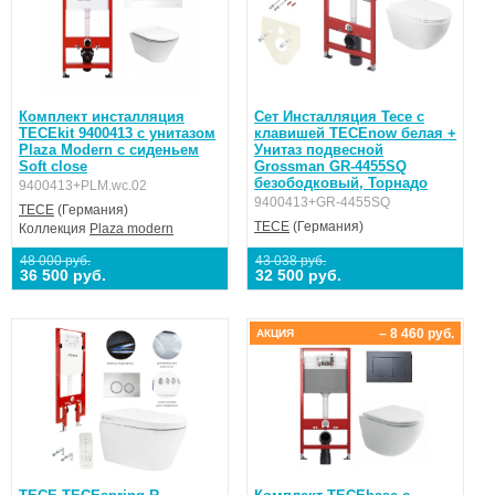
Комплект инсталляция
Сет Инсталляция Tece с
TECEkit 9400413 с унитазом
клавишей ТЕСЕnow белая +
Plaza Modern c сиденьем
Унитаз подвесной
Soft close
Grossman GR-4455SQ
безободковый, Торнадо
9400413+PLM.wc.02
9400413+GR-4455SQ
TECE
(Германия)
TECE
(Германия)
Коллекция
Plaza modern
48 000 руб.
43 038 руб.
36 500 руб.
32 500 руб.
– 8 460 руб.
АКЦИЯ