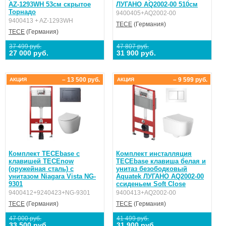
AZ-1293WH 53cм скрытое
ЛУГАНО AQ2002-00 510см
Торнадо
9400405+AQ2002-00
9400413 + AZ-1293WH
TECE
(Германия)
TECE
(Германия)
37 499 руб.
47 807 руб.
27 000 руб.
31 900 руб.
– 13 500 руб.
– 9 599 руб.
АКЦИЯ
АКЦИЯ
Комплект TECEbase с
Комплект инсталляция
клавишей ТЕСЕnow
TECEbase клавиша белая и
(оружейная сталь) с
унитаз безободковый
унитазом Niagara Vista NG-
Aquatek ЛУГАНО AQ2002-00
9301
ссиденьем Soft Close
9400412+9240423+NG-9301
9400413+AQ2002-00
TECE
(Германия)
TECE
(Германия)
47 000 руб.
41 499 руб.
33 500 руб.
31 900 руб.