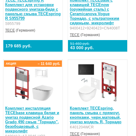
TECE TECEspring R
Комплект TECEbase с
Комплект для установки
клавишей ТЕСЕnow
подвесного унитаза-биде с
(оружейная сталь) с
панелью смыва TECEspring
Ceramicanova Vogue
R S955799
Торнадо, с ультратонким
сиденьем, микролифт
S955799
9400412+9240423+CN4008T
TECE
(Германия)
TECE
(Германия)
51 460 руб.
179 685 руб.
43 000 руб.
– 11 640 руб.
АКЦИЯ
Комплект инсталляция
Комплект TECEspring,
TECEbase клавиша белая и
панель смыва с прямоуг.
унитаз подвесной Azario
кнопками, черн.матовый,
Grado 490 смыв "Торнадо",
унитаз модель R, Торнадо
безободковый, с
K401204WCR
микролифт
TECE
(Германия)