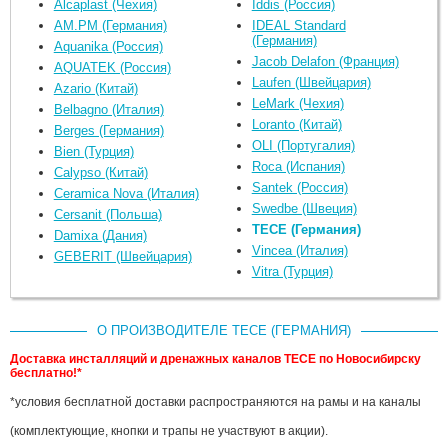
Alcaplast (Чехия)
Iddis (Россия)
AM.PM (Германия)
IDEAL Standard
(Германия)
Aquanika (Россия)
Jacob Delafon (Франция)
AQUATEK (Россия)
Laufen (Швейцария)
Azario (Китай)
LeMark (Чехия)
Belbagno (Италия)
Loranto (Китай)
Berges (Германия)
OLI (Португалия)
Bien (Турция)
Roca (Испания)
Calypso (Китай)
Santek (Россия)
Ceramica Nova (Италия)
Swedbe (Швеция)
Cersanit (Польша)
TECE (Германия)
Damixa (Дания)
Vincea (Италия)
GEBERIT (Швейцария)
Vitra (Турция)
О ПРОИЗВОДИТЕЛЕ TECE (ГЕРМАНИЯ)
Доставка инсталляций и дренажных каналов ТECE по Новосибирску
бесплатно!*
*условия бесплатной доставки распространяются на рамы и на каналы
(комплектующие, кнопки и трапы не участвуют в акции).