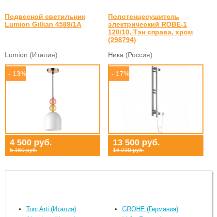
Подвесной светильник
Полотенцесушитель
Lumion Gillian 4589/1A
электрический ROBE-1
120/10, Тэн справа, хром
(298794)
Lumion (Италия)
Ника (Россия)
- 13%
- 17%
4 500 руб.
13 500 руб.
5 160 руб.
16 230 руб.
Toni Arti (Италия)
GROHE (Германия)