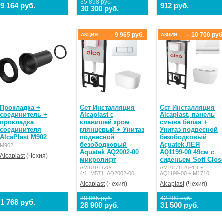
35 898 руб.
9 164 руб.
912 руб.
30 300 руб.
– 9 965 руб.
– 10 700 руб
АКЦИЯ
АКЦИЯ
Прокладка +
Сет Инсталляция
Сет Инсталляция
соединитель +
Alcaplast с
Alcaplast, панель
прокладка
клавишей хром
смыва белая +
соединителя
глянцевый + Унитаз
Унитаз подвесной
AlcaPlast M902
подвесной
безободковый
безободковый
Aquatek ЛЕЯ
M902
Aquatek AQ2002-00
AQ1199-00 49см с
Alcaplast
(Чехия)
микролифт
сиденьем Soft Clos
AM101/1120-
AM101/1120-4:1 +
4:1_M571_AQ2002-00
AQ1199-00 + M1710
Alcaplast
(Чехия)
Alcaplast
(Чехия)
38 865 руб.
42 200 руб.
1 768 руб.
28 900 руб.
31 500 руб.