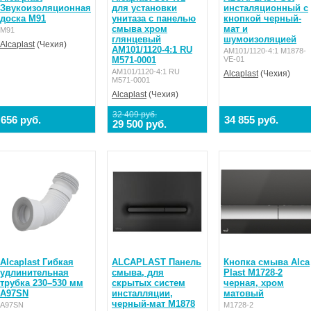
Звукоизоляционная
для установки
инсталяционный с
доска M91
унитаза с панелью
кнопкой черный-
смыва хром
мат и
M91
глянцевый
шумоизоляцией
Alcaplast
(Чехия)
AM101/1120-4:1 RU
AM101/1120-4:1 M1878-
M571-0001
VE-01
AM101/1120-4:1 RU
Alcaplast
(Чехия)
M571-0001
Alcaplast
(Чехия)
32 409 руб.
656 руб.
34 855 руб.
29 500 руб.
Alcaplast Гибкая
ALCAPLAST Панель
Кнопка смыва Alca
удлинительная
смыва, для
Plast M1728-2
трубка 230–530 мм
скрытых систем
черная, хром
A97SN
инсталляции,
матовый
черный-мат M1878
A97SN
M1728-2