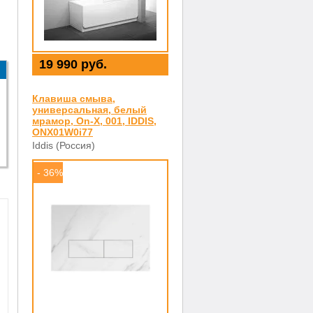
19 990 руб.
Клавиша смыва,
универсальная, белый
мрамор, On-X, 001, IDDIS,
ONX01W0i77
Iddis (Россия)
- 36%