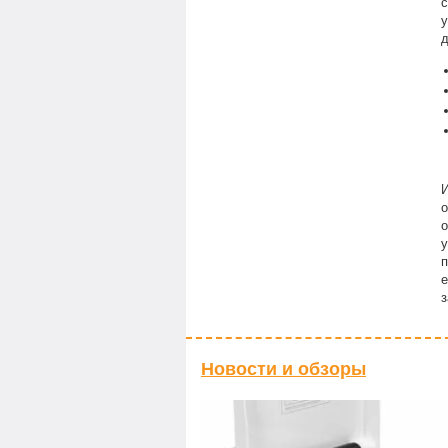
с
д
И
о
о
у
п
е
з
Новости и обзоры