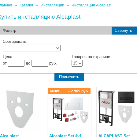
→
→
→
лавная
Каталог
Инсталляции
Инсталляции Alcaplast
Купить инсталляцию Alcaplast
Фильтр
Свернуть
Сортировать:
Цена:
Товаров на странице:
от
до
руб.
– 2 909 руб.
АКЦИЯ
Alca plast
Alcaplast Set 4v1
ALCAPLAST Set