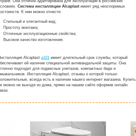
тране. Она отлично адаптирована для эксплуатации в российских
условиях.
Система инсталляции Аlcaplast
имеет ряд неоспоримых
остоинств. К ним можно отнести:
Стильный и элегантный вид;
Простоту монтажа;
Отличные эксплуатационные свойства;
Высокое качество изготовления.
нсталляция Аlcaplast
а101
имеет длительный срок службы, который
беспечивает ей наличие специальной антивандальной защиты. Она
тлично подходит для подвесных унитазов, компактных биде и
мывальников. Инсталляция Аlcaplast, отзывы о которой только
оложительные, всегда есть в наличии нашего интернет магазина. Купить
е можно не выходя из дома, прямо на нашем сайте оформив онлайн
аказ.