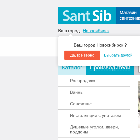
Ваш город:
Новосибирск
Ваш город Новосибирск ?
О компании
Акции
Да, все верно
Выбрать другой
Каталог
Производители
Распродажа
Ванны
Санфаянс
Инсталляции с унитазом
Душевые уголки, двери,
поддоны