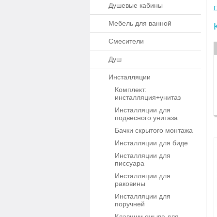
Душевые кабины
Г
Мебель для ванной
Смесители
Душ
Инсталляции
Комплект:
инсталляция+унитаз
Инсталляции для
подвесного унитаза
Бачки скрытого монтажа
Инсталляции для биде
Инсталляции для
писсуара
Инсталляции для
раковины
Инсталляции для
поручней
Клавиши смыва для