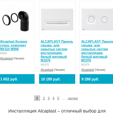
Alcaplast Колено
ALCAPLAST Панель
ALCAPLAST Панел
стока, комплект
смыва, для
смыва, для
90/110 M906
скрытых систем
скрытых систем
инсталляции,
инсталляции,
M906
белый матовый
белый матовый
Alcaplast
(Чехия)
M1876
M1976
M1876
M1976
Alcaplast
(Чехия)
Alcaplast
(Чехия)
1 652 руб.
10 189 руб.
9 288 руб.
1
2
3
4
5
...
далее
Инсталляция Аlcaplast – отличный выбор для