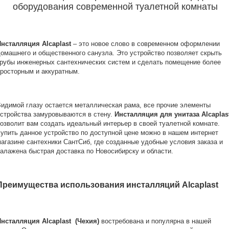
оборудования современной туалетной комнаты
Инсталляция Аlcaplast
– это новое слово в современном оформлении
омашнего и общественного санузла. Это устройство позволяет скрыть
рубы инженерных сантехнических систем и сделать помещение более
росторным и аккуратным.
идимой глазу остается металлическая рама, все прочие элементы
стройства замуровываются в стену.
Инсталляция для унитаза Аlcaplas
озволит вам создать идеальный интерьер в своей туалетной комнате.
упить данное устройство по доступной цене можно в нашем интернет
агазине сантехники СантСиб, где созданные удобные условия заказа и
алажена быстрая доставка по Новосибирску и области.
Преимущества использования инсталляций Аlcaplast
Инсталляция Аlcaplast (Чехия)
востребована и популярна в нашей