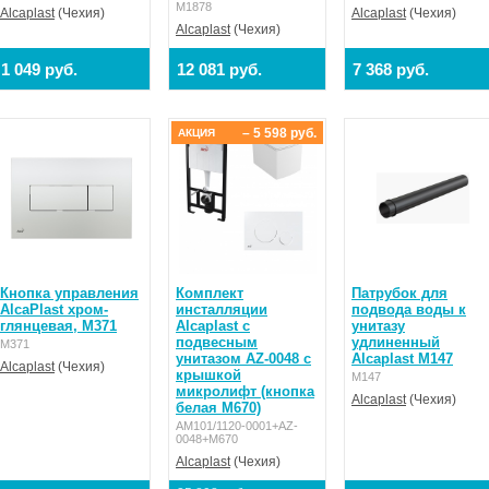
M1878
Alcaplast
(Чехия)
Alcaplast
(Чехия)
Alcaplast
(Чехия)
1 049 руб.
12 081 руб.
7 368 руб.
– 5 598 руб.
АКЦИЯ
Кнопка управления
Комплект
Патрубок для
AlcaPlast хром-
инсталляции
подвода воды к
глянцевая, M371
Alcaplast с
унитазу
подвесным
удлиненный
M371
унитазом AZ-0048 с
Alcaplast M147
Alcaplast
(Чехия)
крышкой
M147
микролифт (кнопка
Alcaplast
(Чехия)
белая M670)
AM101/1120-0001+AZ-
0048+M670
Alcaplast
(Чехия)