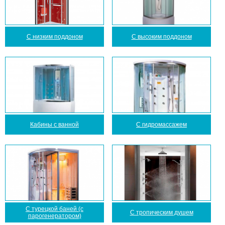
С низким поддоном
С высоким поддоном
Кабины с ванной
С гидромассажем
С турецкой баней (с
С тропическим душем
парогенератором)