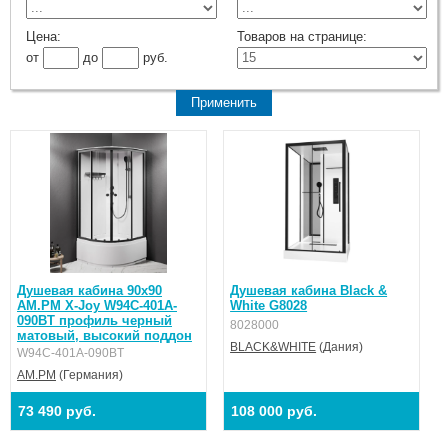
Цена:
Товаров на странице:
от
до
руб.
Душевая кабина 90x90
Душевая кабина Black &
AM.PM X-Joy W94C-401A-
White G8028
090BT профиль черный
8028000
матовый, высокий поддон
BLACK&WHITE
(Дания)
W94C-401A-090BT
AM.PM
(Германия)
73 490 руб.
108 000 руб.