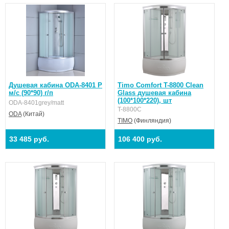
Душевая кабина ODA-8401 Р
Timo Comfort T-8800 Clean
м/с (90*90) г/п
Glass душевая кабина
(100*100*220), шт
ODA-8401grey/matt
T-8800C
ODA
(Китай)
TIMO
(Финляндия)
33 485 руб.
106 400 руб.