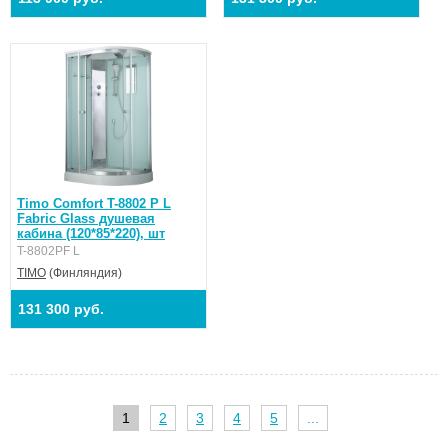
Timo Comfort T-8802 P L
Fabric Glass душевая
кабина (120*85*220), шт
T-8802PF L
TIMO
(Финляндия)
131 300 руб.
1
2
3
4
5
...