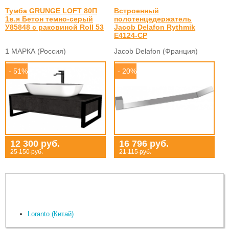
Тумба GRUNGE LOFT 80П
Встроенный
1в.я Бетон темно-серый
полотенцедержатель
У85848 с раковиной Roll 53
Jacob Delafon Rythmik
E4124-CP
1 МАРКА (Россия)
Jacob Delafon (Франция)
- 51%
- 20%
12 300 руб.
16 796 руб.
25 150 руб.
21 115 руб.
Loranto (Китай)