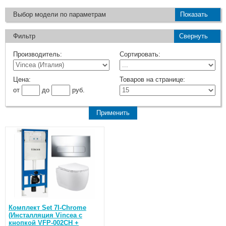
Выбор модели по параметрам
Показать
Фильтр
Свернуть
Производитель:
Сортировать:
Цена:
Товаров на странице:
от
до
руб.
Комплект Set 7I-Chrome
(Инсталляция Vincea с
кнопкой VFP-002CH +