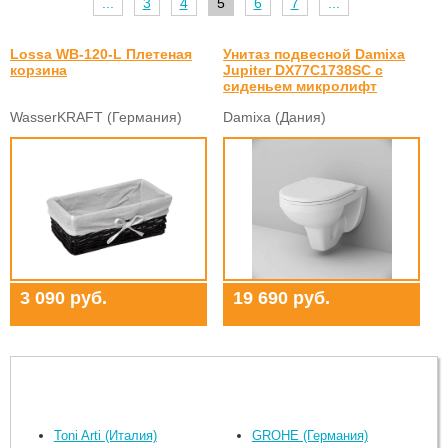
...
3
4
5
6
7
...
Lossa WB-120-L Плетеная
Унитаз подвесной Damixa
корзина
Jupiter DX77C1738SC с
сиденьем микролифт
WasserKRAFT (Германия)
Damixa (Дания)
3 090 руб.
19 690 руб.
Toni Arti (Италия)
GROHE (Германия)