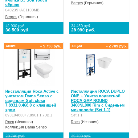
кнопка D5 Soft Touch
Berges
(Германия)
чёрная
040235+AC1100MB
Berges
(Германия)
41 930 руб.
34 450 руб.
36 500 руб.
28 990 руб.
– 5 750 руб.
– 2 789 руб.
АКЦИЯ
АКЦИЯ
Инсталляция Roca Active с
Инсталляция ROCA DUPLO
унитазом Dama Senso c
ONE + Унитаз подвесной
сиденьем Soft close
ROCA GAP ROUND
7.8931.0.468.0 c клавишей
3460NL000 Rim с Сиденьем
хром
микролифт (Set 1.1)
893104680+7.8901.1.70B.1
Set 1.1
Roca
(Испания)
Roca
(Испания)
Коллекция
Dama Senso
28 740 руб.
39 703 руб.