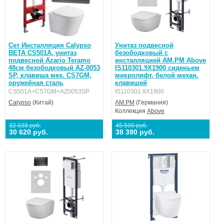
Сет Инсталляция Calypso
Унитаз подвесной
BETA CS501A, унитаз
безободковый с
подвесной Azario Teramo
инсталляцией AM.PM Above
48см безободковый AZ-0053
IS110301.9X1900 сиденьем
SP, клавиша мех. CS7GM,
микролифт, белой механ.
оружейная сталь
клавишей
CS501A+CS7GM+AZ0053SP
IS110301.9X1900
Calypso
(Китай)
AM.PM
(Германия)
Коллекция
Above
32 038 руб.
45 590 руб.
30 620 руб.
38 390 руб.