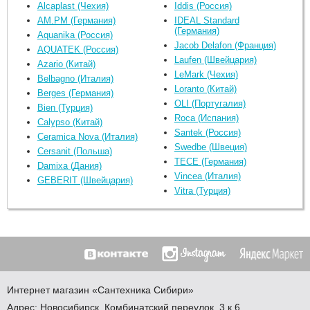
Alcaplast (Чехия)
Iddis (Россия)
AM.PM (Германия)
IDEAL Standard
(Германия)
Aquanika (Россия)
Jacob Delafon (Франция)
AQUATEK (Россия)
Laufen (Швейцария)
Azario (Китай)
LeMark (Чехия)
Belbagno (Италия)
Loranto (Китай)
Berges (Германия)
OLI (Португалия)
Bien (Турция)
Roca (Испания)
Calypso (Китай)
Santek (Россия)
Ceramica Nova (Италия)
Swedbe (Швеция)
Cersanit (Польша)
TECE (Германия)
Damixa (Дания)
Vincea (Италия)
GEBERIT (Швейцария)
Vitra (Турция)
Интернет магазин
«Сантехника
Сибири»
Адрес:
Новосибирск
,
Комбинатский переулок, 3 к.6