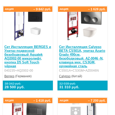
– 9 842 руб.
– 1 628 руб.
АКЦИЯ
АКЦИЯ
Сет Инсталляция BERGES и
Сет Инсталляция Calypso
Унитаз подвесной
BETA CS501A, унитаз Azario
безободковый Aquatek
Grado 490см,
AQ2002-00 микролифт,
безободковый, AZ-0046 -N,
кнопка D5 Soft Touch
клавиша мех. CS3GM,
чёрная
оружейная сталь
040235+AQ2002-00
CS501A+CS3GM+AZ0046N
Berges
(Германия)
Calypso
(Китай)
38 342 руб.
32 938 руб.
28 500 руб.
31 310 руб.
– 1 418 руб.
– 7 200 руб.
АКЦИЯ
АКЦИЯ