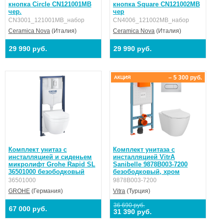
кнопка Circle CN121001MB
кнопка Square CN121002MB
чер.
чер
CN3001_121001MB_набор
CN4006_121002MB_набор
Ceramica Nova
(Италия)
Ceramica Nova
(Италия)
29 990 руб.
29 990 руб.
– 5 300 руб.
АКЦИЯ
Комплект унитаз с
Комплект унитаза с
инсталляцией и сиденьем
инсталляцией VitrA
микролифт Grohe Rapid SL
Sanibelle 9878B003-7200
36501000 безободковый
безободковый, хром
36501000
9878B003-7200
GROHE
(Германия)
Vitra
(Турция)
36 690 руб.
67 000 руб.
31 390 руб.