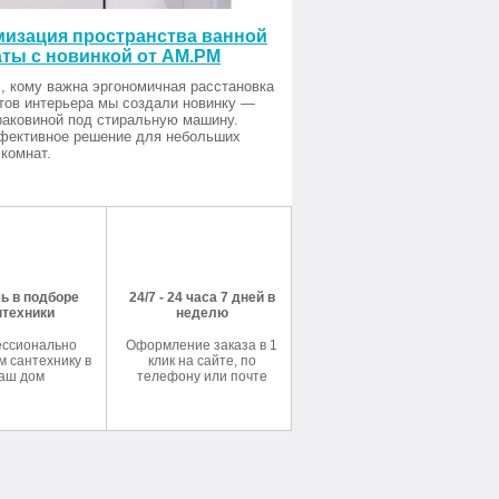
изация пространства ванной
ты с новинкой от AM.PM
, кому важна эргономичная расстановка
тов интерьера мы создали новинку —
раковиной под стиральную машину.
фективное решение для небольших
комнат.
ь в подборе
24/7 - 24 часа 7 дней в
нтехники
неделю
ссионально
Оформление заказа в 1
 сантехнику в
клик на сайте, по
аш дом
телефону или почте