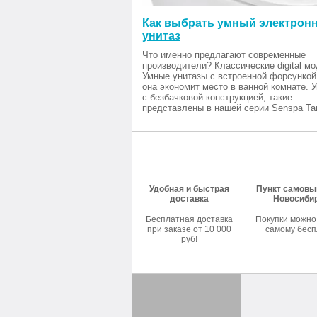
Как выбрать умный электрон
унитаз
Что именно предлагают современные
производители? Классические digital мо
Умные унитазы с встроенной форсункой
она экономит место в ванной комнате. 
с безбачковой конструкцией, такие
представлены в нашей серии Senspa Tan
Удобная и быстрая
Пункт самовыв
доставка
Новосиби
Бесплатная доставка
Покупки можно
при заказе от 10 000
самому бесп
руб!