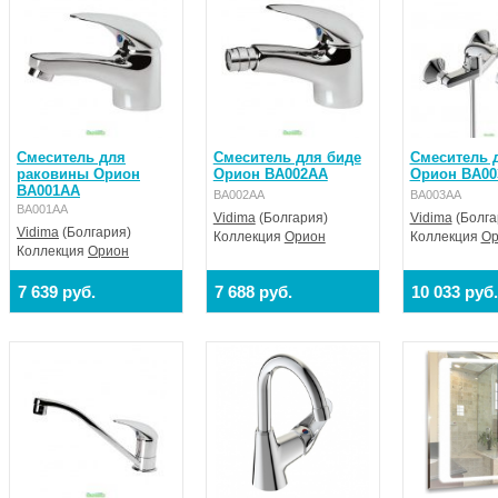
Цвет: хром
Смеситель для
Смеситель для биде
Смеситель 
раковины Орион
Орион BA002AA
Орион BA00
BA001AA
BA002AA
BA003AA
BA001AA
Vidima
(Болгария)
Vidima
(Болга
Vidima
(Болгария)
Коллекция
Орион
Коллекция
Ор
Коллекция
Орион
7 639 руб.
7 688 руб.
10 033 руб.