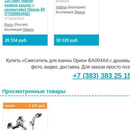
120 лайт левое/
BA365AA
правое крыло +
Vidima
(Болгария)
кронштейн) Орион 60
Коллекция
Орион
(УТ000003442)
УТ000003442
Runo
(Россия)
Коллекция
Орион
26 334 руб.
10 120 руб.
Купить «Смеситель для ванны Орион BA004AA с душевым
фото, видео, доставка. Для заказа просто по
+7 (383) 383 25 1
Просмотренные товары
– 3 247 руб.
АКЦИЯ