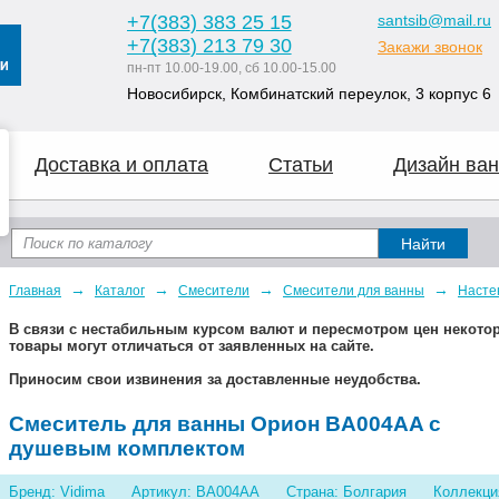
+7
(383
) 383 25 15
santsib@mail.ru
+7
(383
) 213 79 30
Закажи звонок
пн-пт 10.00-19.00, сб 10.00-15.00
Новосибирск, Комбинатский переулок, 3 корпус 6
Доставка и оплата
Статьи
Дизайн ван
→
→
→
→
Главная
Каталог
Смесители
Смесители для ванны
Насте
В связи с нестабильным курсом валют и пересмотром цен некот
товары могут отличаться от заявленных на сайте.
Приносим свои извинения за доставленные неудобства.
Смеситель для ванны Орион BA004AA с
душевым комплектом
Бренд: Vidima
Артикул: BA004AA
Страна: Болгария
Коллекци