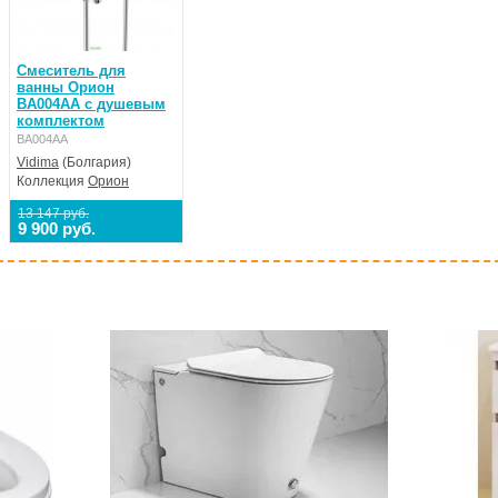
Смеситель для
ванны Орион
BA004AA с душевым
комплектом
BA004AA
Vidima
(Болгария)
Коллекция
Орион
13 147 руб.
9 900 руб.