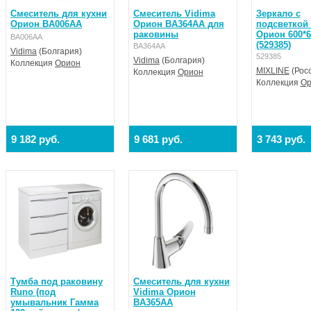
Смеситель для кухни
Смеситель Vidima
Зеркало с
Орион BA006AA
Орион BA364AA для
подсветкой
раковины
Орион 600*6
BA006AA
(529385)
BA364AA
Vidima
(Болгария)
529385
Vidima
(Болгария)
Коллекция
Орион
MIXLINE
(Рос
Коллекция
Орион
Коллекция
Ор
9 182 руб.
9 681 руб.
3 743 руб.
Тумба под раковину
Смеситель для кухни
Runo (под
Vidima Орион
умывальник Гамма
BA365AA