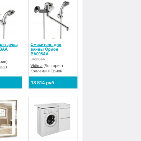
для душа
Смеситель для
3AA
ванны Орион
BA005AA
BA005AA
рия)
Vidima
(Болгария)
ион
Коллекция
Орион
13 814 руб.