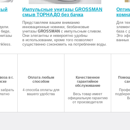
ный
Импульсные унитазы GROSSMAN
Оптим
смыв ТОРНАДО без бачка
комна
Представляем вашем вниманию
Для тех
дели.
инновационные новинки, безбачковые
элемен
 биде,
унитазы
GROSSMAN
с импульсным сливом.
база с 
Унитазы
Они элегантны и невероятно удобны
Это эф
в использовании, кроме того позволяют
ванных 
kless.
существенно сэкономить на потреблении воды.
оза в г.
Оплата любым
Качественное
Помош
рске
способом
гарантийное
са
обслуживание
 забрать
4 способа оплаты для
Профе
латно
вашего удобства
Весь товар имеет
подберем
официальную гарантию
В
от производителя