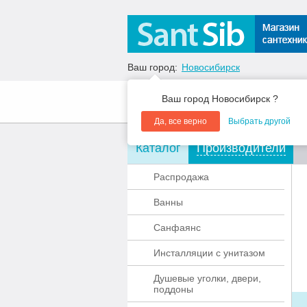
Ваш город:
Новосибирск
Ваш город Новосибирск ?
О компании
Акции
Да, все верно
Выбрать другой
Каталог
Производители
Распродажа
Ванны
Санфаянс
Инсталляции с унитазом
Душевые уголки, двери,
поддоны