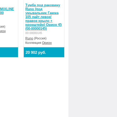
Тумба под раковину
 MIXLINE
Runo (под
00
умывальник Гамма
105 лайт левое/
правое крыло +
кронштейн) Орион 45
сия)
(00-00000145)
ион
00-00000145
Runo
(Россия)
Коллекция
Орион
20 902 руб.