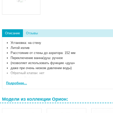
Описание
Отзывы
Установка: на стену
Литой излив
Расстояние от стены до аэратора: 152 мм
Переключение ванна/душ: ручное
(позволяет использовать функцию «душ»
даже при очень низком давлении воды)
Обратный клапан: нет
Аэратор Perlator: есть
Подробнее...
Керамический картридж 35 мм
Индикатор холодной/горячей воды: есть
Входит в комплект:
- душевая лейка Ø70 мм,
Модели из коллекции Орион:
- металлический шланг 1500 мм,
- держатель для лейки