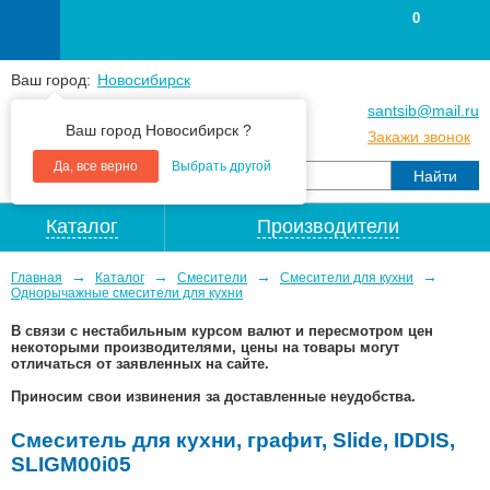
0
Ваш город:
Новосибирск
+7
(383
) 383 25 15
santsib@mail.ru
Ваш город Новосибирск ?
+7
(383
) 213 79 30
Закажи звонок
Да, все верно
Выбрать другой
Каталог
Производители
→
→
→
→
Главная
Каталог
Смесители
Смесители для кухни
Однорычажные смесители для кухни
В связи с нестабильным курсом валют и пересмотром цен
некоторыми производителями, цены на товары могут
отличаться от заявленных на сайте.
Приносим свои извинения за доставленные неудобства.
Смеситель для кухни, графит, Slide, IDDIS,
SLIGM00i05