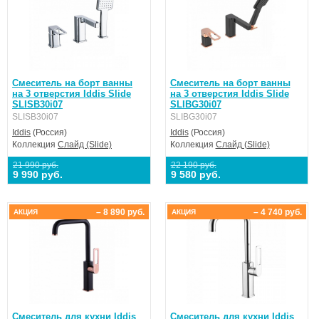
цикл по европейскому стандарту EN817. • Гарантия на
смеситель — 10 лет. (с)
Смеситель на борт ванны
Смеситель на борт ванны
на 3 отверстия Iddis Slide
на 3 отверстия Iddis Slide
SLISB30i07
SLIBG30i07
SLISB30i07
SLIBG30i07
Iddis
(Россия)
Iddis
(Россия)
Коллекция
Слайд (Slide)
Коллекция
Слайд (Slide)
21 990 руб.
22 190 руб.
9 990 руб.
9 580 руб.
– 8 890 руб.
– 4 740 руб.
АКЦИЯ
АКЦИЯ
Смеситель для кухни Iddis
Смеситель для кухни Iddis