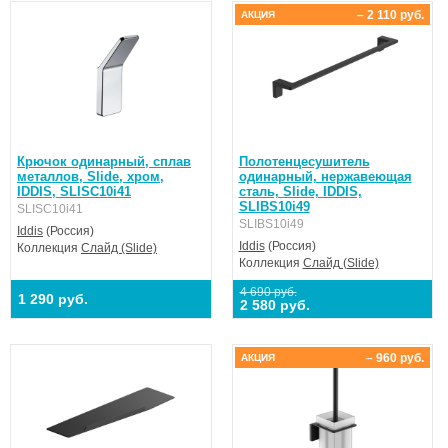
– 2 110 руб.
АКЦИЯ
Крючок одинарный, сплав
Полотенцесушитель
металлов, Slide, хром,
одинарный, нержавеющая
IDDIS, SLISC10i41
сталь, Slide, IDDIS,
SLIBS10i49
SLISC10i41
SLIBS10i49
Iddis
(Россия)
Iddis
(Россия)
Коллекция
Слайд (Slide)
Коллекция
Слайд (Slide)
4 690 руб.
1 290 руб.
2 580 руб.
– 960 руб.
АКЦИЯ