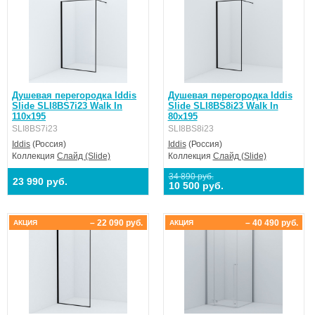
Душевая перегородка Iddis
Душевая перегородка Iddis
Slide SLI8BS7i23 Walk In
Slide SLI8BS8i23 Walk In
110x195
80x195
SLI8BS7i23
SLI8BS8i23
Iddis
(Россия)
Iddis
(Россия)
Коллекция
Слайд (Slide)
Коллекция
Слайд (Slide)
34 890 руб.
23 990 руб.
10 500 руб.
– 22 090 руб.
– 40 490 руб.
АКЦИЯ
АКЦИЯ