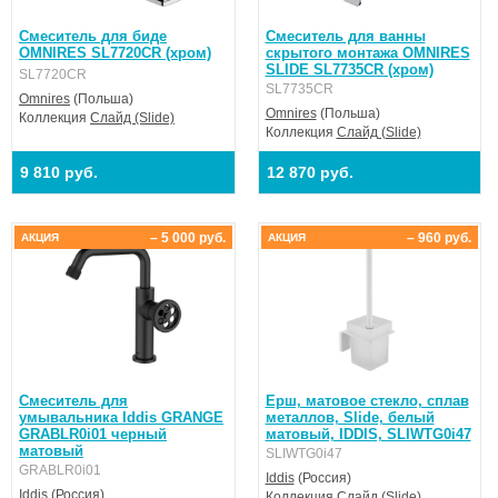
Смеситель для биде
Смеситель для ванны
OMNIRES SL7720CR (хром)
скрытого монтажа OMNIRES
SLIDE SL7735CR (хром)
SL7720CR
SL7735CR
Omnires
(Польша)
Omnires
(Польша)
Коллекция
Слайд (Slide)
Коллекция
Слайд (Slide)
9 810 руб.
12 870 руб.
– 5 000 руб.
– 960 руб.
АКЦИЯ
АКЦИЯ
Смеситель для
Ерш, матовое стекло, сплав
умывальника Iddis GRANGE
металлов, Slide, белый
GRABLR0i01 черный
матовый, IDDIS, SLIWTG0i47
матовый
SLIWTG0i47
GRABLR0i01
Iddis
(Россия)
Iddis
(Россия)
Коллекция
Слайд (Slide)