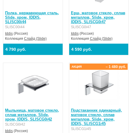
Полка, нержавеющая сталь,
Ерш, матовое стекло, сплав
Slide, хром, IDDIS,
металлов, Slide, хром,
SLISC00i44
IDDIS, SLISCG0i47
SLISC00i44
SLISCG0i47
Iddis
(Россия)
Iddis
(Россия)
Коллекция
Слайд (Slide)
Коллекция
Слайд (Slide)
4 790 руб.
4 590 руб.
– 1 480 руб.
АКЦИЯ
Мыльница, матовое стекло,
Подстаканник одинарный,
сплав металлов, Slide,
матовое стекло, сплав
хром, IDDIS, SLISCG0i42
металлов, Slide, хром,
IDDIS, SLISCG1i45
SLISCG0i42
SLISCG1i45
Iddis
(Россия)