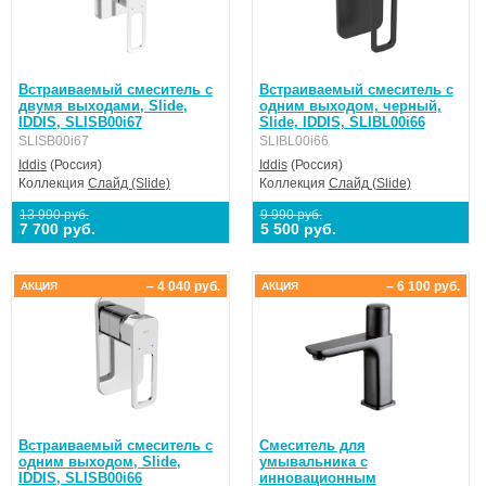
Встраиваемый смеситель с
Встраиваемый смеситель с
двумя выходами, Slide,
одним выходом, черный,
IDDIS, SLISB00i67
Slide, IDDIS, SLIBL00i66
SLISB00i67
SLIBL00i66
Iddis
(Россия)
Iddis
(Россия)
Коллекция
Слайд (Slide)
Коллекция
Слайд (Slide)
13 990 руб.
9 990 руб.
7 700 руб.
5 500 руб.
– 4 040 руб.
– 6 100 руб.
АКЦИЯ
АКЦИЯ
Встраиваемый смеситель с
Смеситель для
одним выходом, Slide,
умывальника с
IDDIS, SLISB00i66
инновационным