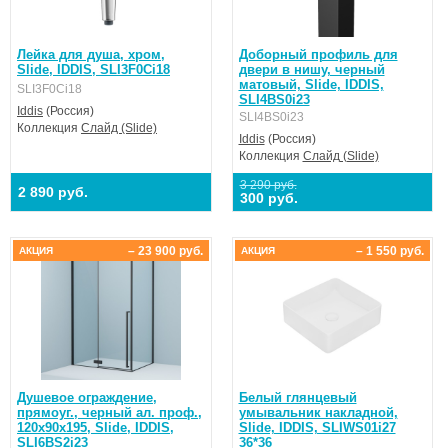
Лейка для душа, хром,
Доборный профиль для
Slide, IDDIS, SLI3F0Ci18
двери в нишу, черный
матовый, Slide, IDDIS,
SLI3F0Ci18
SLI4BS0i23
Iddis
(Россия)
SLI4BS0i23
Коллекция
Слайд (Slide)
Iddis
(Россия)
Коллекция
Слайд (Slide)
3 290 руб.
2 890 руб.
300 руб.
– 23 900 руб.
– 1 550 руб.
АКЦИЯ
АКЦИЯ
Душевое ограждение,
Белый глянцевый
прямоуг., черный ал. проф.,
умывальник накладной,
120x90x195, Slide, IDDIS,
Slide, IDDIS, SLIWS01i27
SLI6BS2i23
36*36