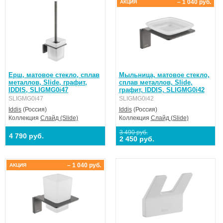
– 1 040 руб.
АКЦИЯ
Ерш, матовое стекло, сплав
Мыльница, матовое стекло,
металлов, Slide, графит,
сплав металлов, Slide,
IDDIS, SLIGMG0i47
графит, IDDIS, SLIGMG0i42
SLIGMG0i47
SLIGMG0i42
Iddis
(Россия)
Iddis
(Россия)
Коллекция
Слайд (Slide)
Коллекция
Слайд (Slide)
3 490 руб.
4 790 руб.
2 450 руб.
– 1 040 руб.
АКЦИЯ