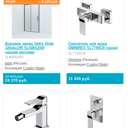
– 8 120 руб.
АКЦИЯ
Душевая дверь Iddis Slide
Смеситель для душа
120х6х195 SLI6BS2i69
OMNIRES SL7740CR (хром)
черная матовая
SL7740CR
SLI6BS2i69
Omnires
(Польша)
Iddis
(Россия)
Коллекция
Слайд (Slide)
Коллекция
Слайд (Slide)
32 490 руб.
11 430 руб.
24 370 руб.