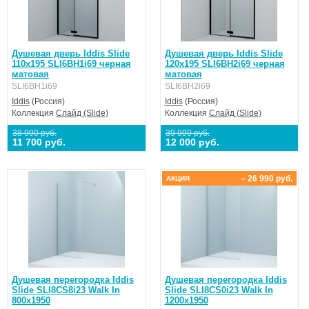
Душевая дверь Iddis Slide
Душевая дверь Iddis Slide
110х195 SLI6BH1i69 черная
120х195 SLI6BH2i69 черная
матовая
матовая
SLI6BH1i69
SLI6BH2i69
Iddis
(Россия)
Iddis
(Россия)
Коллекция
Слайд (Slide)
Коллекция
Слайд (Slide)
38 990 руб.
39 990 руб.
11 700 руб.
12 000 руб.
– 26 990 руб.
АКЦИЯ
Душевая перегородка Iddis
Душевая перегородка Iddis
Slide SLI8CS8i23 Walk In
Slide SLI8CS0i23 Walk In
800х1950
1200х1950