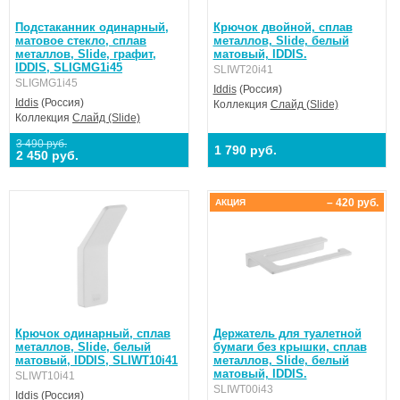
Подстаканник одинарный,
Крючок двойной, сплав
матовое стекло, сплав
металлов, Slide, белый
металлов, Slide, графит,
матовый, IDDIS.
IDDIS, SLIGMG1i45
SLIWT20i41
SLIGMG1i45
Iddis
(Россия)
Iddis
(Россия)
Коллекция
Слайд (Slide)
Коллекция
Слайд (Slide)
3 490 руб.
1 790 руб.
2 450 руб.
– 420 руб.
АКЦИЯ
Крючок одинарный, сплав
Держатель для туалетной
металлов, Slide, белый
бумаги без крышки, сплав
матовый, IDDIS, SLIWT10i41
металлов, Slide, белый
матовый, IDDIS.
SLIWT10i41
SLIWT00i43
Iddis
(Россия)