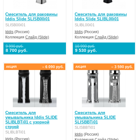
Смеситель для раковины
Смеситель для раковины
Iddis Slide SLISB00i01
Iddis Slide SLIBL00i01
SLISB00i01
SLIBL00i01
Iddis
(Россия)
Iddis
(Россия)
Коллекция
Слайд (Slide)
Коллекция
Слайд (Slide)
9 990 руб.
10 990 руб.
8 700 руб.
9 530 руб.
– 6 090 руб.
– 3 590 руб.
АКЦИЯ
АКЦИЯ
Смеситель для
Смеситель для
умывальника Iddis SLIDE
умывальника SLIDE
SLIBLBTi01 с узорной
SLISBBTi01
струей
SLISBBTi01
SLIBLBTi01
Iddis
(Россия)
Iddis
(Россия)
Коллекция
Слайд (Slide)