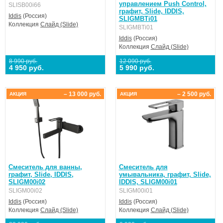
управлением Push Control,
SLISB00i66
графит, Slide, IDDIS,
Iddis
(Россия)
SLIGMBTi01
Коллекция
Слайд (Slide)
SLIGMBTi01
Iddis
(Россия)
Коллекция
Слайд (Slide)
8 990 руб.
12 090 руб.
4 950 руб.
5 990 руб.
– 13 000 руб.
– 2 500 руб.
АКЦИЯ
АКЦИЯ
Смеситель для ванны,
Смеситель для
графит, Slide, IDDIS,
умывальника, графит, Slide,
SLIGM00i02
IDDIS, SLIGM00i01
SLIGM00i02
SLIGM00i01
Iddis
(Россия)
Iddis
(Россия)
Коллекция
Слайд (Slide)
Коллекция
Слайд (Slide)