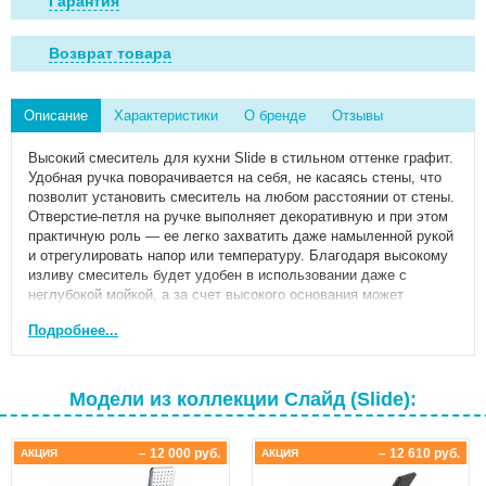
Гарантия
Возврат товара
Описание
Характеристики
О бренде
Отзывы
Высокий смеситель для кухни Slide в стильном оттенке графит.
Удобная ручка поворачивается на себя, не касаясь стены, что
позволит установить смеситель на любом расстоянии от стены.
Отверстие-петля на ручке выполняет декоративную и при этом
практичную роль — ее легко захватить даже намыленной рукой
и отрегулировать напор или температуру. Благодаря высокому
изливу смеситель будет удобен в использовании даже с
неглубокой мойкой, а за счет высокого основания может
использоваться с накладными умывальниками, в том числе, в
Подробнее...
ванной. • Пластиковый аэратор скрыт в корпусе излива. •
Надежный корпус из прочной первичной латуни с пониженным
содержанием свинца — стойкий к коррозии, резким изменениям
давления и перепадам температуры воды. • Плавный ход ручки
Модели из коллекции Слайд (Slide):
и абсолютная точность регулировки температуры и напора воды
— за счет качественного керамического картриджа Softap. •
Картридж выдерживает максимальную температуру до 95С и
– 12 000 руб.
– 12 610 руб.
АКЦИЯ
АКЦИЯ
гидроудар до 35 атмосфер, прошел тестирование на жизненный