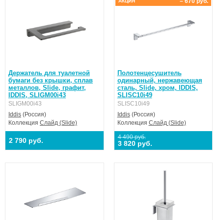
– 670 руб.
АКЦИЯ
Держатель для туалетной
Полотенцесушитель
бумаги без крышки, сплав
одинарный, нержавеющая
металлов, Slide, графит,
сталь, Slide, хром, IDDIS,
IDDIS, SLIGM00i43
SLISC10i49
SLIGM00i43
SLISC10i49
Iddis
(Россия)
Iddis
(Россия)
Коллекция
Слайд (Slide)
Коллекция
Слайд (Slide)
4 490 руб.
2 790 руб.
3 820 руб.