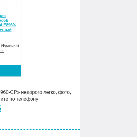
для
acob
i E8960-
очный
(Франция)
nic
960-CP» недорого легко, фото,
ните по телефону
5