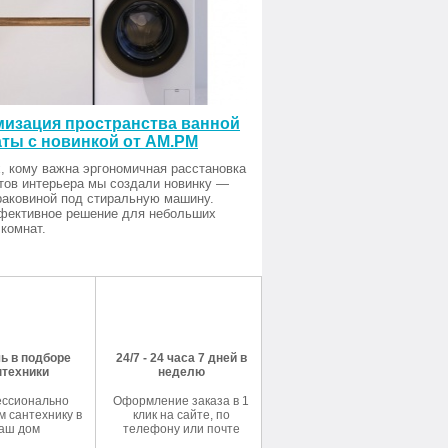
изация пространства ванной
ты с новинкой от AM.PM
, кому важна эргономичная расстановка
тов интерьера мы создали новинку —
раковиной под стиральную машину.
фективное решение для небольших
комнат.
ь в подборе
24/7 - 24 часа 7 дней в
нтехники
неделю
ссионально
Оформление заказа в 1
 сантехнику в
клик на сайте, по
аш дом
телефону или почте