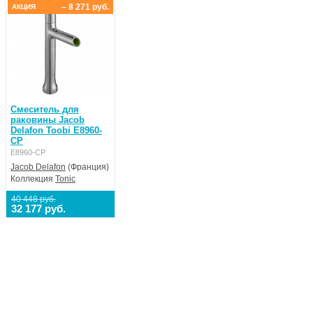
– 8 271 руб.
АКЦИЯ
Смеситель для
раковины Jacob
Delafon Toobi E8960-
CP
E8960-CP
Jacob Delafon
(Франция)
Коллекция
Tonic
40 448 руб.
32 177 руб.