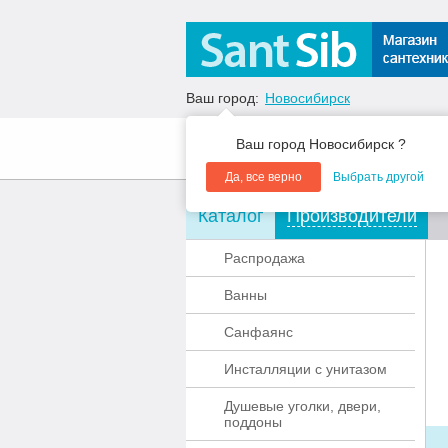
Ваш город:
Новосибирск
Ваш город Новосибирск ?
О компании
Акции
Да, все верно
Выбрать другой
Каталог
Производители
Распродажа
Ванны
Санфаянс
Инсталляции с унитазом
Душевые уголки, двери,
поддоны