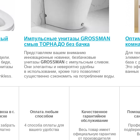
ный
Импульсные унитазы GROSSMAN
Оптим
смыв ТОРНАДО без бачка
комна
Представляем вашем вниманию
Для тех
дели.
инновационные новинки, безбачковые
элемен
 биде,
унитазы
GROSSMAN
с импульсным сливом.
база с 
Унитазы
Они элегантны и невероятно удобны
Это эф
в использовании, кроме того позволяют
ванных 
kless.
существенно сэкономить на потреблении воды.
оза в г.
Оплата любым
Качественное
Помош
рске
способом
гарантийное
са
обслуживание
 забрать
4 способа оплаты для
Профе
латно
вашего удобства
Весь товар имеет
подберем
официальную гарантию
В
от производителя