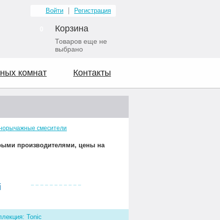
Войти
Регистрация
Корзина
0
Товаров еще не
выбрано
ных комнат
Контакты
норычажные смесители
орыми производителями, цены на
Видео о нас
i
ллекция: Tonic