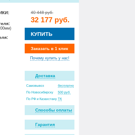
40 448 руб.
ИКИ:
32 177 руб.
теля:
200мм)
КУПИТЬ
еля:
Заказать в 1 клик
Почему купить у нас!
Доставка
Самовывоз
бесплатно
По Новосибирску
500 руб.
По РФ и Казахстану
ТК
Способы оплаты
Гарантия