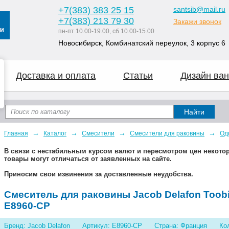
+7
(383
) 383 25 15
santsib@mail.ru
+7
(383
) 213 79 30
Закажи звонок
пн-пт 10.00-19.00, сб 10.00-15.00
Новосибирск, Комбинатский переулок, 3 корпус 6
Доставка и оплата
Статьи
Дизайн ван
→
→
→
→
Главная
Каталог
Смесители
Смесители для раковины
Од
В связи с нестабильным курсом валют и пересмотром цен некот
товары могут отличаться от заявленных на сайте.
Приносим свои извинения за доставленные неудобства.
Смеситель для раковины Jacob Delafon Toob
E8960-CP
Бренд: Jacob Delafon
Артикул: E8960-CP
Страна: Франция
Ко