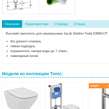
Описание
Характеристики
О бренде
Отзывы
Высокий смеситель для умывальника Jacob Delafon Toobi E8960-CP.
без донного клапана,
гибкая подводка,
ограничитель напора воды до 7 л/мин.,
л
аминарный излив
Модели из коллекции Tonic:
– 
АКЦИЯ