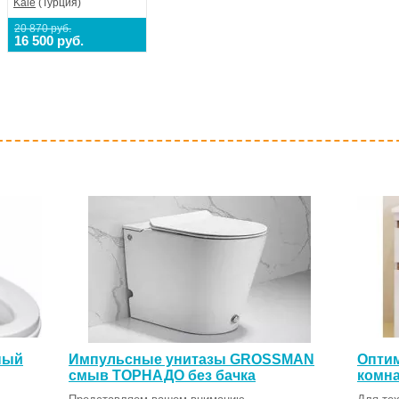
Kale
(Турция)
20 870 руб.
16 500 руб.
ный
Импульсные унитазы GROSSMAN
Оптим
смыв ТОРНАДО без бачка
комна