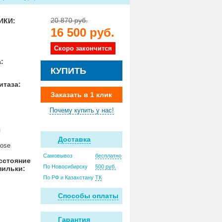
20 870 руб.
ИКИ:
16 500 руб.
Скоро закончится
:
КУПИТЬ
итаза:
Заказать в 1 клик
Почему купить у нас!
я
Доставка
lose
Самовывоз
бесплатно
сстояние
По Новосибирску
500 руб.
пильки:
По РФ и Казахстану
ТК
Способы оплаты
Гарантия