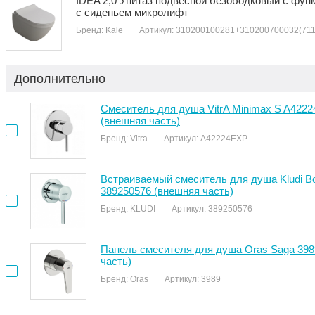
IDEA 2,0 Унитаз подвесной безободковый с фун
с сиденьем микролифт
Бренд: Kale
Артикул: 310200100281+310200700032(71
Дополнительно
Смеситель для душа VitrA Minimax S A422
(внешняя часть)
Бренд: Vitra
Артикул: A42224EXP
Встраиваемый смеситель для душа Kludi B
389250576 (внешняя часть)
Бренд: KLUDI
Артикул: 389250576
Панель смесителя для душа Oras Saga 398
часть)
Бренд: Oras
Артикул: 3989