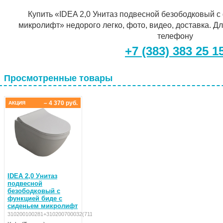
Купить «IDEA 2,0 Унитаз подвесной безободковый с
микролифт» недорого легко, фото, видео, доставка. Дл
телефону
+7 (383) 383 25 1
Просмотренные товары
– 4 370 руб.
АКЦИЯ
IDEA 2,0 Унитаз
подвесной
безободковый с
функцией биде с
сиденьем микролифт
310200100281+310200700032(7112563500)