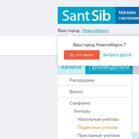
Ваш город:
Новосибирск
Ваш город Новосибирск ?
О компании
Акции
Да, все верно
Выбрать другой
Каталог
Производители
Распродажа
Ванны
Санфаянс
Унитазы
Напольные унитазы
Подвесные унитазы
Приставные унитазы