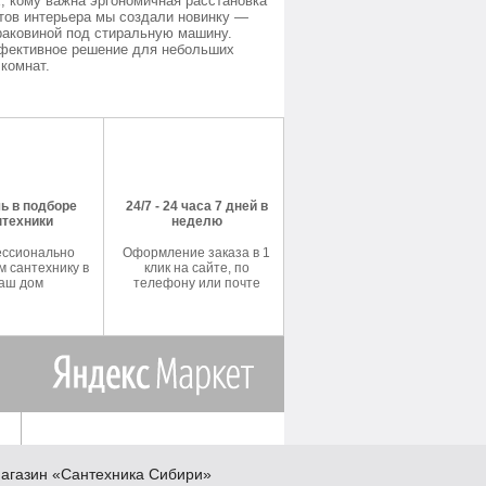
, кому важна эргономичная расстановка
тов интерьера мы создали новинку —
раковиной под стиральную машину.
фективное решение для небольших
комнат.
ь в подборе
24/7 - 24 часа 7 дней в
нтехники
неделю
ссионально
Оформление заказа в 1
 сантехнику в
клик на сайте, по
аш дом
телефону или почте
агазин
«Сантехника
Сибири»