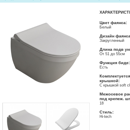
ХАРАКТЕРИСТ
Цвет фаянса:
Белый
Дизайн фаянса
Закругленный
Длина подв ун
От 51 до 55см
Функция биде:
Есть
Комплектуетс
крышкой:
С крышкой soft c
Межосевое ра
под крепеж. ш
18
Стиль:
Hi-tech