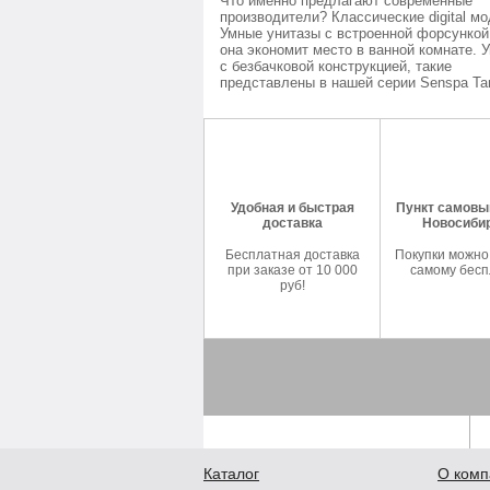
Что именно предлагают современные
производители? Классические digital мо
Умные унитазы с встроенной форсункой
она экономит место в ванной комнате. 
с безбачковой конструкцией, такие
представлены в нашей серии Senspa Tan
Удобная и быстрая
Пункт самовыв
доставка
Новосиби
Бесплатная доставка
Покупки можно
при заказе от 10 000
самому бесп
руб!
Каталог
О комп