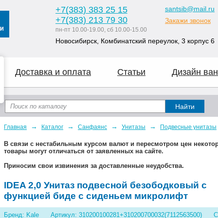
+7
(383
) 383 25 15
santsib@mail.ru
+7
(383
) 213 79 30
Закажи звонок
пн-пт 10.00-19.00, сб 10.00-15.00
Новосибирск, Комбинатский переулок, 3 корпус 6
Доставка и оплата
Статьи
Дизайн ван
→
→
→
→
Главная
Каталог
Санфаянс
Унитазы
Подвесные унитазы
В связи с нестабильным курсом валют и пересмотром цен некот
товары могут отличаться от заявленных на сайте.
Приносим свои извинения за доставленные неудобства.
IDEA 2,0 Унитаз подвесной безободковый с
функцией биде с сиденьем микролифт
Бренд: Kale
Артикул: 310200100281+310200700032(7112563500)
С