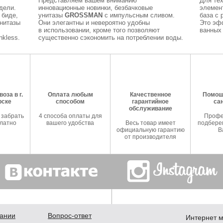
Представляем вашем вниманию
Для тех
дели.
инновационные новинки, безбачковые
элемен
 биде,
унитазы
GROSSMAN
с импульсным сливом.
база с 
Унитазы
Они элегантны и невероятно удобны
Это эф
в использовании, кроме того позволяют
ванных 
kless.
существенно сэкономить на потреблении воды.
оза в г.
Оплата любым
Качественное
Помош
рске
способом
гарантийное
са
обслуживание
 забрать
4 способа оплаты для
Профе
латно
вашего удобства
Весь товар имеет
подберем
официальную гарантию
В
от производителя
ании
Вопрос-ответ
Интернет м