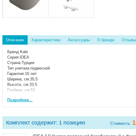
Описание
Характеристики
Аксессуары
О бренде
Отзывы
Бренд:Kale
Серия:IDEA
Страна:Турция
Тип унитаза:подвесной
Гарантия:10 лет
Ширина, см:35,5
Высота, см:33,5
Глубина, см:52
Безободковый:Да
Подробнее...
Материал сиденья:дюропласт
Режим слива воды:определяется механизмом
Сиденье с микролифтом:есть, уже установлено
Материал:керамика
1
Комплект содержит:
1 позицию
Функция биде:есть, уже установлена
Стоимость:
Цвет:белый