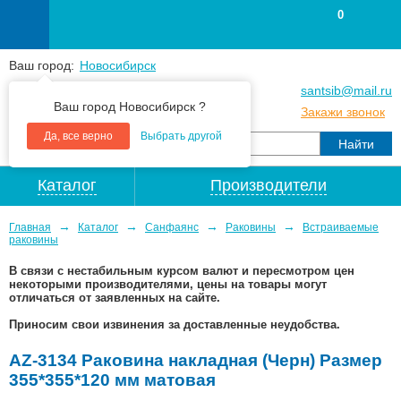
0
Ваш город:
Новосибирск
+7
(383
) 383 25 15
santsib@mail.ru
Ваш город Новосибирск ?
+7
(383
) 213 79 30
Закажи звонок
Да, все верно
Выбрать другой
Каталог
Производители
→
→
→
→
Главная
Каталог
Санфаянс
Раковины
Встраиваемые
раковины
В связи с нестабильным курсом валют и пересмотром цен
некоторыми производителями, цены на товары могут
отличаться от заявленных на сайте.
Приносим свои извинения за доставленные неудобства.
AZ-3134 Раковина накладная (Черн) Размер
355*355*120 мм матовая