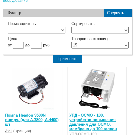
оборудование
Фильтр
Свернуть
Производитель:
Сортировать:
Цена:
Товаров на странице:
от
до
руб.
Помпа Headon 9500N
УПД - ОСМО - 100,
pumps, (для A-3800, А-4400)
устройство повышения
шт
давления для ОСМО,
мембрана до 100 галлон
Atoll
(Франция)
УПД-ОСМО-100