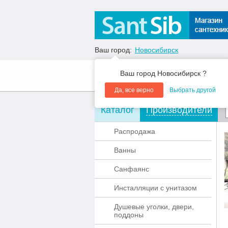
Ваш город:
Новосибирск
Ваш город Новосибирск ?
О компании
Акции
Да, все верно
Выбрать другой
Каталог
Производители
Распродажа
Ванны
Санфаянс
Инсталляции с унитазом
Душевые уголки, двери,
поддоны