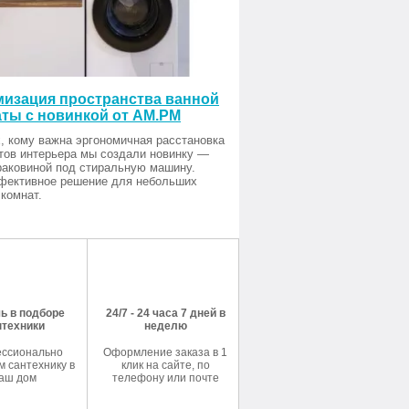
изация пространства ванной
ты с новинкой от AM.PM
, кому важна эргономичная расстановка
тов интерьера мы создали новинку —
раковиной под стиральную машину.
фективное решение для небольших
комнат.
ь в подборе
24/7 - 24 часа 7 дней в
нтехники
неделю
ссионально
Оформление заказа в 1
 сантехнику в
клик на сайте, по
аш дом
телефону или почте