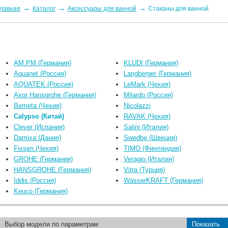
→
→
→
лавная
Каталог
Аксессуары для ванной
Стаканы для ванной
AM.PM (Германия)
KLUDI (Германия)
Aquanet (Россия)
Langberger (Германия)
AQUATEK (Россия)
LeMark (Чехия)
Axor Hansgrohe (Германия)
Milardo (Россия)
Bemeta (Чехия)
Nicolazzi
Calypso (Китай)
RAVAK (Чехия)
Clever (Испания)
Salini (Италия)
Damixa (Дания)
Swedbe (Швеция)
Fixsen (Чехия)
TIMO (Финляндия)
GROHE (Германия)
Veragio (Италия)
HANSGROHE (Германия)
Vitra (Турция)
Iddis (Россия)
WasserKRAFT (Германия)
Keuco (Германия)
Выбор модели по параметрам
Показать