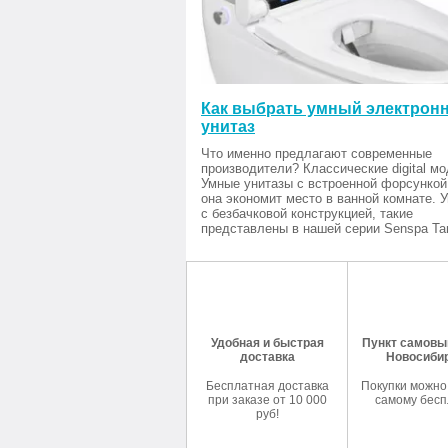
Как выбрать умный электрон
унитаз
Что именно предлагают современные
производители? Классические digital мо
Умные унитазы с встроенной форсункой
она экономит место в ванной комнате. 
с безбачковой конструкцией, такие
представлены в нашей серии Senspa Tan
Удобная и быстрая
Пункт самовыв
доставка
Новосиби
Бесплатная доставка
Покупки можно
при заказе от 10 000
самому бесп
руб!