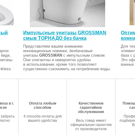
ный
Импульсные унитазы GROSSMAN
Оптим
смыв ТОРНАДО без бачка
комна
Представляем вашем вниманию
Для тех
дели.
инновационные новинки, безбачковые
элемен
 биде,
унитазы
GROSSMAN
с импульсным сливом.
база с 
Унитазы
Они элегантны и невероятно удобны
Это эф
в использовании, кроме того позволяют
ванных 
kless.
существенно сэкономить на потреблении воды.
оза в г.
Оплата любым
Качественное
Помош
рске
способом
гарантийное
са
обслуживание
 забрать
4 способа оплаты для
Профе
латно
вашего удобства
Весь товар имеет
подберем
официальную гарантию
В
от производителя