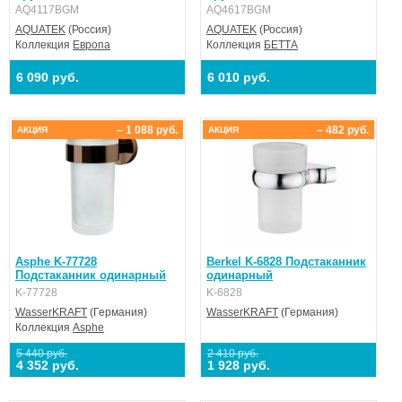
AQ4117BGM
AQ4617BGM
AQUATEK
(Россия)
AQUATEK
(Россия)
Коллекция
Европа
Коллекция
БЕТТА
6 090 руб.
6 010 руб.
– 1 088 руб.
– 482 руб.
АКЦИЯ
АКЦИЯ
Asphe K-77728
Berkel K-6828 Подстаканник
Подстаканник одинарный
одинарный
K-77728
K-6828
WasserKRAFT
(Германия)
WasserKRAFT
(Германия)
Коллекция
Asphe
5 440 руб.
2 410 руб.
4 352 руб.
1 928 руб.