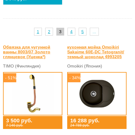
1
2
3
4
5
...
Обвязка для чугунной
кухонная мойка Omoikiri
ванны 8003/07 Золото
Sakaime 60E-DC Tetogranit/
глянцевое (Уценка*)
темный шоколад 4993205
TIMO (Финляндия)
Omoikiri (Япония)
- 51%
- 34%
3 500 руб.
16 288 руб.
7 146 руб.
24 788 руб.