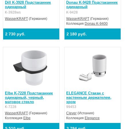
Dill K-3928 Подстаканник
Donau K-9428 Подстаканник
одинарный
одинарный
K-3928ws
K-9428
WasserKRAFT
(Германия)
WasserKRAFT
(Германия)
Коллекция
Donau K-9400
2 730 руб.
2 180 руб.
Elbe K-7228 Подстаканник
ELEGANCE Стакан с
одинарный, черный,
настенным держателем,
матовое стекло
хром
K-7228
99453
WasserKRAFT
(Германия)
Clever
(Испания)
Коллекция
Elbe
Коллекция
Elegance
5 510 руб.
3 784 руб.