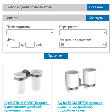
Выбор модели по параметрам
Показать
Фильтр
Свернуть
Производитель:
Сортировать:
Цена:
Товаров на странице:
от
до
руб.
AQ4117BGM ЕВРОПА стакан
AQ4617BGM БЕТТА стакан с
с держателем двойной,
держателем двойной,
оружейная сталь
оружейная сталь