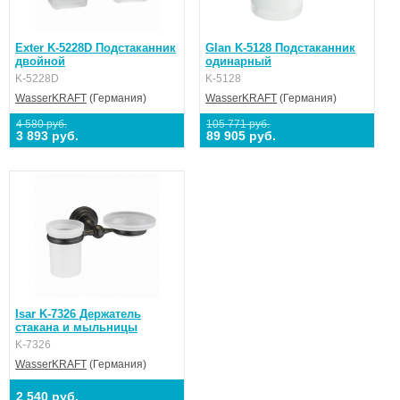
Exter K-5228D Подстаканник
Glan K-5128 Подстаканник
двойной
одинарный
K-5228D
K-5128
WasserKRAFT
(Германия)
WasserKRAFT
(Германия)
4 580 руб.
105 771 руб.
3 893 руб.
89 905 руб.
Isar K-7326 Держатель
стакана и мыльницы
K-7326
WasserKRAFT
(Германия)
2 540 руб.