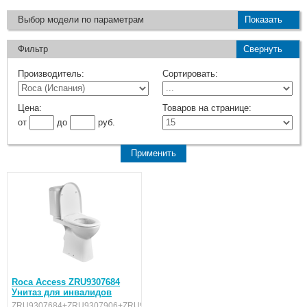
Выбор модели по параметрам
Показать
Фильтр
Свернуть
Производитель:
Сортировать:
Цена:
Товаров на странице:
от
до
руб.
Roca Access ZRU9307684
Унитаз для инвалидов
ZRU9307684+ZRU9307906+ZRU9307772