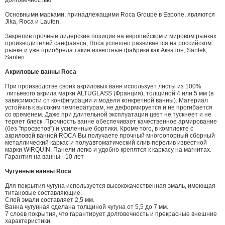
Основными марками, принадлежащими Roca Groupe в Европе, являются
Jika, Roca и Laufen.
Закрепив прочные лидерские позиции на европейском и мировом рынках
производителей санфаянса, Roca успешно развивается на российском
рынке и уже приобрела такие известные фабрики как Акватон, Santek,
Santeri.
Акриловые ванны Roca
При производстве своих акриловых ванн использует листы из 100%
литьевого акрила марки ALTUGLASS (Франция), толщиной 4 или 5 мм (в
зависимости от конфигурации и модели конкретной ванны). Материал
устойчив к высоким температурам, не деформируется и не прогибается
со временем. Даже при длительной эксплуатации цвет не тускнеет и не
теряет блеск. Прочность ванне обеспечивает качественное армирование
(без "просветов") и усиленные бортики. Кроме того, в комплекте с
акриловой ванной ROCA Вы получаете прочный многоопорный сборный
металлический каркас и полуавтоматический слив-перелив известной
марки WIRQUIN. Панели легко и удобно крепятся к каркасу на магнитах.
Гарантия на ванны - 10 лет
Чугунные ванны Roca
Для покрытия чугуна используется высококачественная эмаль, имеющая
титановые составляющие.
Слой эмали составляет 2,5 мм.
Ванна чугунная сделана толщиной чугуна от 5,5 до 7 мм.
7 слоев покрытия, что гарантирует долговечность и прекрасные внешние
характеристики.