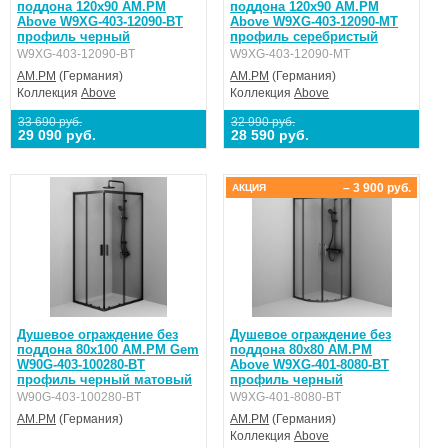
поддона 120x90 AM.PM
поддона 120x90 AM.PM
Above W9XG-403-12090-BT
Above W9XG-403-12090-MT
профиль черный
профиль серебристый
W9XG-403-12090-BT
W9XG-403-12090-MT
AM.PM
(Германия)
AM.PM
(Германия)
Коллекция
Above
Коллекция
Above
33 690 руб.
32 990 руб.
29 090 руб.
28 590 руб.
– 3 900 руб.
АКЦИЯ
Душевое ограждение без
Душевое ограждение без
поддона 80x100 AM.PM Gem
поддона 80x80 AM.PM
W90G-403-100280-BT
Above W9XG-401-8080-BT
профиль черный матовый
профиль черный
W90G-403-100280-BT
W9XG-401-8080-BT
AM.PM
(Германия)
AM.PM
(Германия)
Коллекция
Above