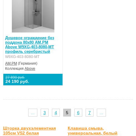
Душевое ограждение без
поддона 80x80 AM.PM
Above W9XG-403-8080-MT
профиль серебристый
W9XG-403-8080-MT
AM.PM
(Германия)
Коллекция
Above
27 890 руб.
24 190 руб.
...
3
4
5
6
7
...
Шторка двухэлементная
Клавиша смыва,
105см VS2 белая
универсальная, белый