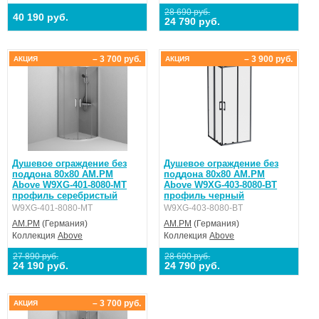
28 690 руб.
40 190 руб.
24 790 руб.
– 3 700 руб.
– 3 900 руб.
АКЦИЯ
АКЦИЯ
Душевое ограждение без
Душевое ограждение без
поддона 80x80 AM.PM
поддона 80x80 AM.PM
Above W9XG-401-8080-MT
Above W9XG-403-8080-BT
профиль серебристый
профиль черный
W9XG-401-8080-MT
W9XG-403-8080-BT
AM.PM
(Германия)
AM.PM
(Германия)
Коллекция
Above
Коллекция
Above
27 890 руб.
28 690 руб.
24 190 руб.
24 790 руб.
– 3 700 руб.
АКЦИЯ