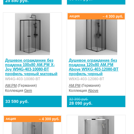
25 890 руб.
– 4 300 руб.
АКЦИЯ
Душевое ограждение без
Душевое ограждение без
поддона 100x80 AM.PM X-
поддона 120x80 AM.PM
Joy W94G-403-10080-BТ
Above W9XG-403-12080-BT
профиль черный матовый
профиль черный
W94G-403-10080-BТ
W9XG-403-12080-BT
AM.PM
(Германия)
AM.PM
(Германия)
Коллекция
Gem
Коллекция
Above
32 390 руб.
33 590 руб.
28 090 руб.
– 4 300 руб.
АКЦИЯ