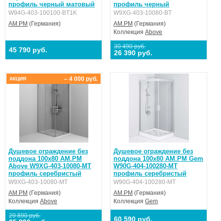
профиль черный матовый
профиль черный
W94G-403-100100-BT1K
W9XG-403-10080-BT
AM.PM
(Германия)
AM.PM
(Германия)
Коллекция
Above
30 490 руб.
45 790 руб.
26 390 руб.
– 4 000 руб.
АКЦИЯ
Душевое ограждение без
Душевое ограждение без
поддона 100x80 AM.PM
поддона 100x80 AM.PM Gem
Above W9XG-403-10080-MT
W90G-404-100280-MT
профиль серебристый
профиль серебристый
W9XG-403-10080-MT
W90G-404-100280-MT
AM.PM
(Германия)
AM.PM
(Германия)
Коллекция
Above
Коллекция
Gem
29 890 руб.
60 590 руб.