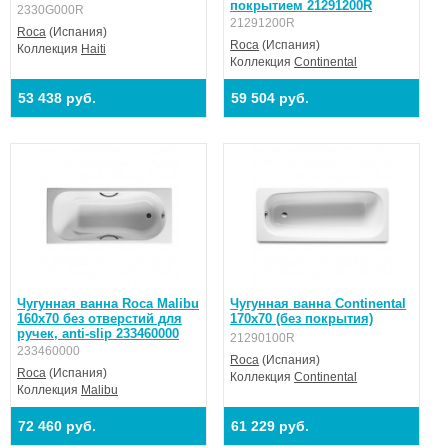
покрытием 21291200R
2330G000R
21291200R
Roca
(Испания)
Roca
(Испания)
Коллекция
Haiti
Коллекция
Continental
53 438 руб.
59 504 руб.
Чугунная ванна Roca Malibu
Чугунная ванна Continental
160x70 без отверстий для
170x70 (без покрытия)
ручек, anti-slip 233460000
21290100R
233460000
Roca
(Испания)
Roca
(Испания)
Коллекция
Continental
Коллекция
Malibu
72 460 руб.
61 229 руб.