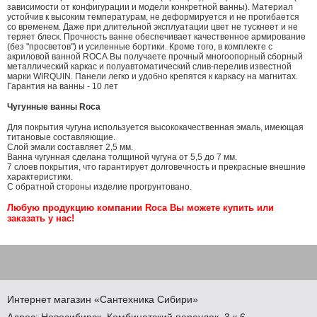
зависимости от конфигурации и модели конкретной ванны). Материал
устойчив к высоким температурам, не деформируется и не прогибается
со временем. Даже при длительной эксплуатации цвет не тускнеет и не
теряет блеск. Прочность ванне обеспечивает качественное армирование
(без "просветов") и усиленные бортики. Кроме того, в комплекте с
акриловой ванной ROCA Вы получаете прочный многоопорный сборный
металлический каркас и полуавтоматический слив-перелив известной
марки WIRQUIN. Панели легко и удобно крепятся к каркасу на магнитах.
Гарантия на ванны - 10 лет
Чугунные ванны Roca
Для покрытия чугуна используется высококачественная эмаль, имеющая
титановые составляющие.
Слой эмали составляет 2,5 мм.
Ванна чугунная сделана толщиной чугуна от 5,5 до 7 мм.
7 слоев покрытия, что гарантирует долговечность и прекрасные внешние
характеристики.
С обратной стороны изделие прогрунтовано.
Любую продукцию компании Roca Вы можете купить или
заказать у нас!
Интернет магазин
«Сантехника
Сибири»
Адрес:
Новосибирск
,
Комбинатский переулок, 3 к.6