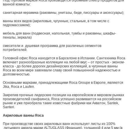
Под торговой маркой Roca производится огромный спектр продуктов для
ванной комнаты:
санитарная керамика (раковины, унитазы, биде, писсуары и аксессуары);
ванны всех видов (акриловые, чугунные, стальные, в том числе с
гидромассажем);
мебель для ванн (подвесная, напольная, тумбы и раковины, шкафы-
пеналы, зеркала)
смесители и душевая программа для различных сегментов
потребителей.
Головной офис Roca находится в Барселонe в Испании. Сантехника Roca
включает разнообразные коллекции на любой вкус – от простых - эконом-
класса - до более дорогих дизайнерских коллекций, а чугунные ванны
Roca во всем мире завоевали славу своей повышенной надежностью и
долговечностью.
Основными марками, принадлежащими Roca Groupe в Европе, являются
Jika, Roca и Laufen.
Закрепив прочные лидерские позиции на европейском и мировом рынках
производителей санфаянса, Roca успешно развивается на российском
рынке и уже приобрела такие известные фабрики как Акватон, Santek,
Santeri.
Акриловые ванны Roca
При производстве своих акриловых ванн использует листы из 100%
литьевого акрила марки ALTUGLASS (Франция), толщиной 4 или 5 мм (в