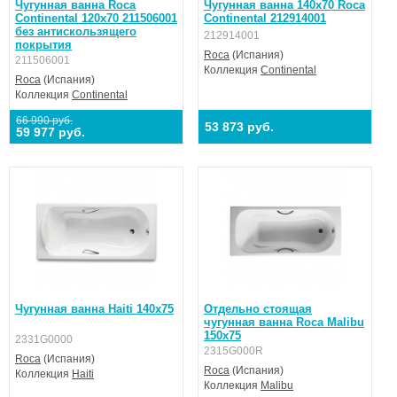
Чугунная ванна Roca
Чугунная ванна 140х70 Roca
Continental 120x70 211506001
Continental 212914001
без антискользящего
212914001
покрытия
Roca
(Испания)
211506001
Коллекция
Continental
Roca
(Испания)
Коллекция
Continental
66 990 руб.
53 873 руб.
59 977 руб.
Чугунная ванна Haiti 140x75
Отдельно стоящая
чугунная ванна Roca Malibu
150х75
2331G0000
2315G000R
Roca
(Испания)
Roca
(Испания)
Коллекция
Haiti
Коллекция
Malibu